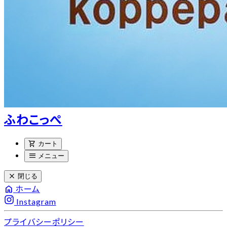
ふわこっぺ
shopping_cart
カート
menu
メニュー
close
閉じる
home
ホーム
Instagram
プライバシーポリシー