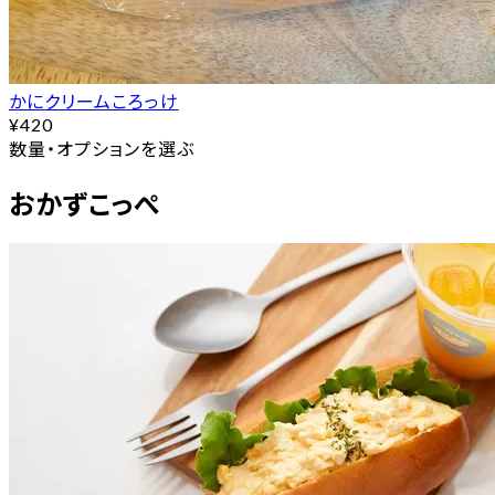
かにクリームころっけ
¥420
数量・オプションを選ぶ
おかずこっぺ